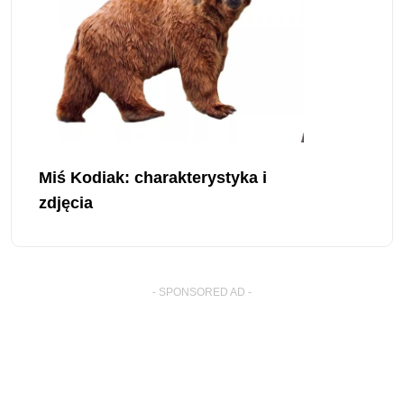
Miś Kodiak: charakterystyka i
zdjęcia
- SPONSORED AD -
� Copyright By better-pets.net
. All Rights Reserved.