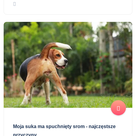
Moja suka ma spuchnięty srom - najczęstsze
przyczyny