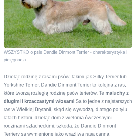
WSZYSTKO o psie Dandie Dinmont Terrier - charakterystyka i
pielęgnacja
Dzieląc rodzinę z rasami psów, takimi jak Silky Terrier lub
Yorkshire Terrier, Dandie Dinmont Terrier to kolejna z ras,
które tworzą rozległą rodzinę psów terierów. Te
maluchy z
długimi i krzaczastymi włosami
Są to jedne z najstarszych
ras w Wielkiej Brytanii, skąd się wywodzą, dlatego po tylu
latach historii, dzieląc dom z wieloma ówczesnymi
rodzinami szlacheckimi, szkoda, że ​​Dandie Dinmont
Terriery są wymienione jako wrażliwa rasa canna,