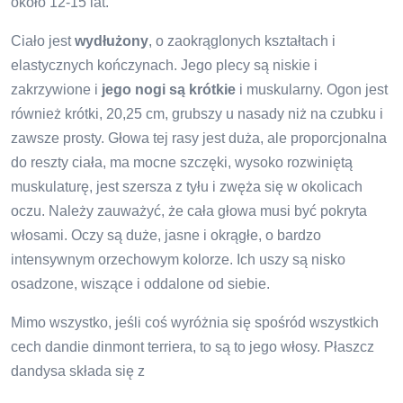
około 12-15 lat.
Ciało jest
wydłużony
, o zaokrąglonych kształtach i
elastycznych kończynach. Jego plecy są niskie i
zakrzywione i
jego nogi są krótkie
i muskularny. Ogon jest
również krótki, 20,25 cm, grubszy u nasady niż na czubku i
zawsze prosty. Głowa tej rasy jest duża, ale proporcjonalna
do reszty ciała, ma mocne szczęki, wysoko rozwiniętą
muskulaturę, jest szersza z tyłu i zwęża się w okolicach
oczu. Należy zauważyć, że cała głowa musi być pokryta
włosami. Oczy są duże, jasne i okrągłe, o bardzo
intensywnym orzechowym kolorze. Ich uszy są nisko
osadzone, wiszące i oddalone od siebie.
Mimo wszystko, jeśli coś wyróżnia się spośród wszystkich
cech dandie dinmont terriera, to są to jego włosy. Płaszcz
dandysa składa się z