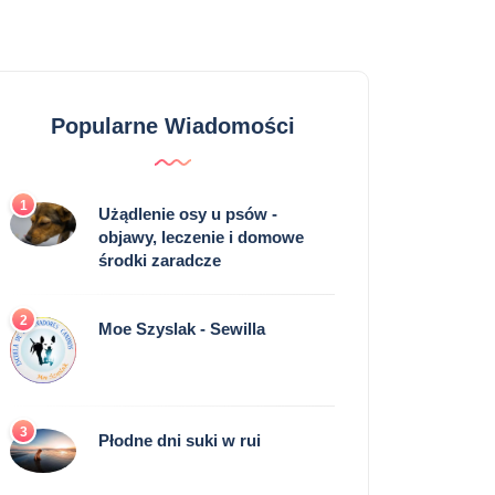
Popularne Wiadomości
1
Użądlenie osy u psów -
objawy, leczenie i domowe
środki zaradcze
2
Moe Szyslak - Sewilla
3
Płodne dni suki w rui