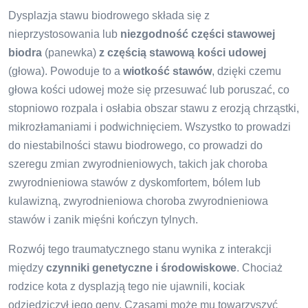
Dysplazja stawu biodrowego składa się z
nieprzystosowania lub
niezgodność części stawowej
biodra
(panewka)
z częścią stawową kości udowej
(głowa). Powoduje to a
wiotkość stawów
, dzięki czemu
głowa kości udowej może się przesuwać lub poruszać, co
stopniowo rozpala i osłabia obszar stawu z erozją chrząstki,
mikrozłamaniami i podwichnięciem. Wszystko to prowadzi
do niestabilności stawu biodrowego, co prowadzi do
szeregu zmian zwyrodnieniowych, takich jak choroba
zwyrodnieniowa stawów z dyskomfortem, bólem lub
kulawizną, zwyrodnieniowa choroba zwyrodnieniowa
stawów i zanik mięśni kończyn tylnych.
Rozwój tego traumatycznego stanu wynika z interakcji
między
czynniki genetyczne i środowiskowe
. Chociaż
rodzice kota z dysplazją tego nie ujawnili, kociak
odziedziczył jego geny. Czasami może mu towarzyszyć