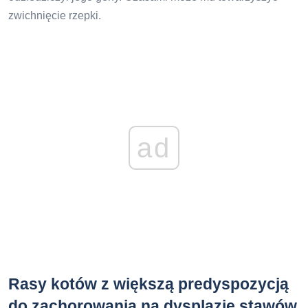
zwichnięcie rzepki.
ad
Rasy kotów z większą predyspozycją
do zachorowania na dysplazję stawów