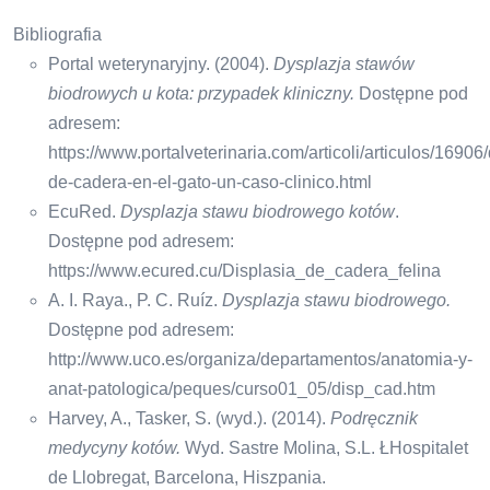
Bibliografia
Portal weterynaryjny. (2004).
Dysplazja stawów
biodrowych u kota: przypadek kliniczny.
Dostępne pod
adresem:
https://www.portalveterinaria.com/articoli/articulos/16906/
de-cadera-en-el-gato-un-caso-clinico.html
EcuRed.
Dysplazja stawu biodrowego kotów
.
Dostępne pod adresem:
https://www.ecured.cu/Displasia_de_cadera_felina
A. I. Raya., P. C. Ruíz.
Dysplazja stawu biodrowego.
Dostępne pod adresem:
http://www.uco.es/organiza/departamentos/anatomia-y-
anat-patologica/peques/curso01_05/disp_cad.htm
Harvey, A., Tasker, S. (wyd.). (2014).
Podręcznik
medycyny kotów.
Wyd. Sastre Molina, S.L. ŁHospitalet
de Llobregat, Barcelona, ​​​​Hiszpania.