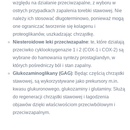
względu na działanie przeciwzapalne, z wyboru w
ostrych przypadkach zapalenia torebki stawowej. Nie
należy ich stosować długoterminowo, ponieważ mogą
one ograniczać tworzenie się kolagenu i
proteoglikanów, uszkadzając chrząstkę.
Niesteroidowe leki przeciwzapalne
: te, które działają
przeciwko cyklooksygenazie 1 i 2 (COX-1 i COX-2) są
wybrane do hamowania syntezy prostaglandyn, w
których pośredniczy ból i stan zapalny.
Glukozaminoglikany (GAG)
: Będąc częścią chrząstki
stawowej, są wykorzystywane jako prekursory m.in.
kwasu glukuronowego, glukozaminy i glutaminy. Służą
do regeneracji chrząstki stawowej i łagodzenia
objawów dzięki właściwościom przeciwbólowym i
przeciwzapalnym.