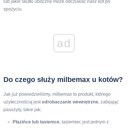
lub jakie skutki uboczne może odczuwać nasz kot po
spożyciu.
ad
Do czego służy milbemax u kotów?
Jak już powiedzieliśmy, milbemax to produkt, którego
użytecznością jest
odrobaczanie wewnętrzne
, zabijając
pasożyty, takie jak:
Płazińce lub tasiemce
, tasiemiec jest jednym z