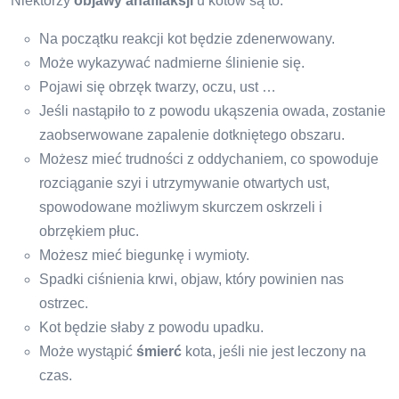
Niektórzy
objawy anafilaksji
u kotów są to:
Na początku reakcji kot będzie zdenerwowany.
Może wykazywać nadmierne ślinienie się.
Pojawi się obrzęk twarzy, oczu, ust …
Jeśli nastąpiło to z powodu ukąszenia owada, zostanie
zaobserwowane zapalenie dotkniętego obszaru.
Możesz mieć trudności z oddychaniem, co spowoduje
rozciąganie szyi i utrzymywanie otwartych ust,
spowodowane możliwym skurczem oskrzeli i
obrzękiem płuc.
Możesz mieć biegunkę i wymioty.
Spadki ciśnienia krwi, objaw, który powinien nas
ostrzec.
Kot będzie słaby z powodu upadku.
Może wystąpić
śmierć
kota, jeśli nie jest leczony na
czas.