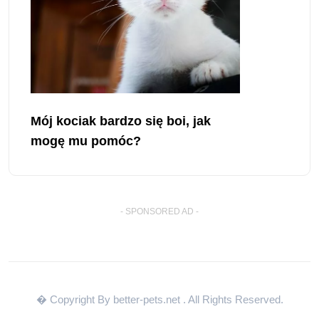
Mój kociak bardzo się boi, jak
mogę mu pomóc?
- SPONSORED AD -
� Copyright By better-pets.net
. All Rights Reserved.