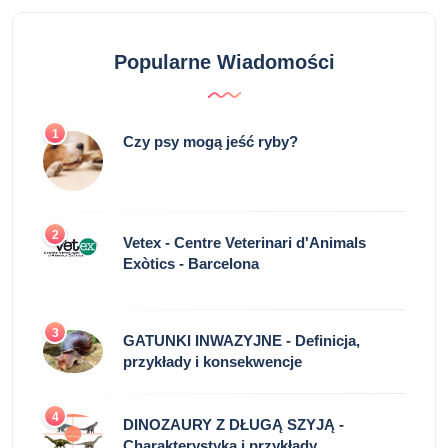
Popularne Wiadomości
1
Czy psy mogą jeść ryby?
2
Vetex - Centre Veterinari d'Animals
Exòtics - Barcelona
3
GATUNKI INWAZYJNE - Definicja,
przykłady i konsekwencje
4
DINOZAURY Z DŁUGĄ SZYJĄ -
Charakterystyka i przykłady