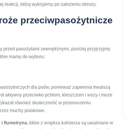
 reakcji, którą wykryjemy po założeniu obroży.
broże przeciwpasożytnicze
ny przed pasożytami zewnętrznymi, poniżej przyjrzyjmy
które mamy do wyboru:
wpasożytniczych dla psów, ponieważ zapewnia trwalszą
est aktywny przeciwko pchłom, kleszczom i wszy i może
Wykazał również skuteczność w przenoszeniu
przez muchy piaskowe.
 i flumetryna
, które z wnętrza kołnierza są uwalniane w