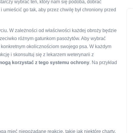
tarczy wybrać ten, który nam się podoba, dobrać
umieścić go tak, aby przez chwilę był chroniony przed
yciu. W zależności od właściwości każdej obroży będzie
przeciwko różnym gatunkom pasożytów. Aby wybrać
ię konkretnym okolicznościom swojego psa. W każdym
kcję i skonsultuj się z lekarzem weterynarii z
 mogą korzystać z tego systemu ochrony
. Na przykład
gą mieć niepożądane reakcje, takie jak niektóre charty.