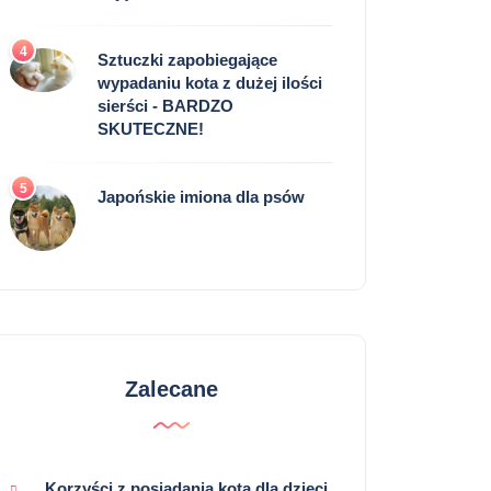
4
Sztuczki zapobiegające
wypadaniu kota z dużej ilości
sierści - BARDZO
SKUTECZNE!
5
Japońskie imiona dla psów
Zalecane
Korzyści z posiadania kota dla dzieci